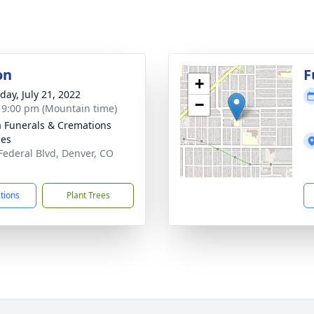
on
F
+
day, July 21, 2022
−
- 9:00 pm (Mountain time)
a Funerals & Cremations
ces
Federal Blvd, Denver, CO
1
ctions
Plant Trees