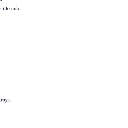
tillo mío;
truya.