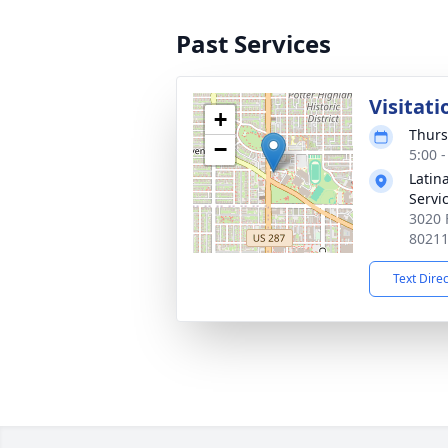
Past Services
Visitati
+
Thurs
−
5:00 
Latin
Servi
3020 
8021
Text Dire