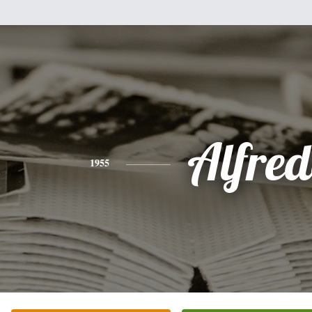
Alfre
1955