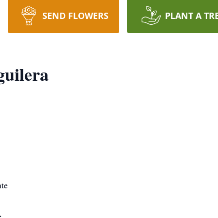
SEND FLOWERS
PLANT A TR
uilera
te
e.