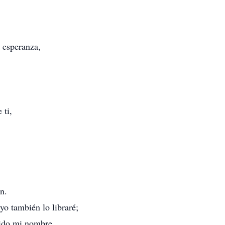
 esperanza,
 ti,
n.
yo también lo libraré;
cido mi nombre.