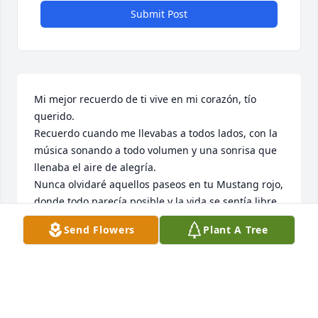
Submit Post
Mi mejor recuerdo de ti vive en mi corazón, tío 
querido.

Recuerdo cuando me llevabas a todos lados, con la 
música sonando a todo volumen y una sonrisa que 
llenaba el aire de alegría.

Nunca olvidaré aquellos paseos en tu Mustang rojo, 
donde todo parecía posible y la vida se sentía libre.

Send Flowers
Plant A Tree
Años después, cuando elegí mi primer carro, supe 
que tenía que ser un Mustang. Lo elegí por ti, por 
esas memorias de niña, por esos momentos donde 
el mundo era solo risas, música y amor.
