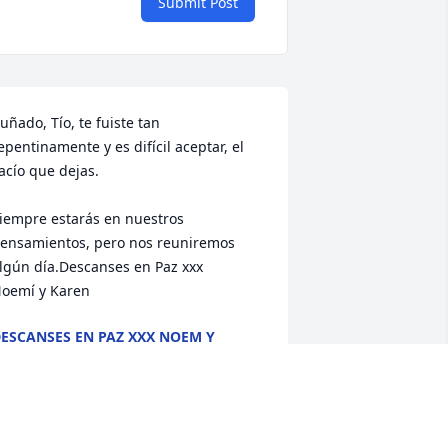
Submit Post
uñado, Tío, te fuiste tan 
epentinamente y es difícil aceptar, el 
acío que dejas.

iempre estarás en nuestros 
ensamientos, pero nos reuniremos 
lgún día.Descanses en Paz xxx

oemí y Karen
ESCANSES EN PAZ XXX NOEM Y
KAREN
ct 15, 2022