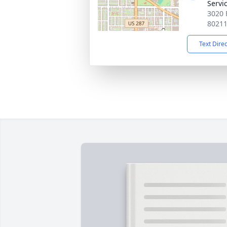
Servi
3020 
8021
Text Dire