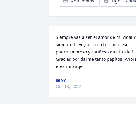
Add Photos
Light Candl
Siempre vas a ser el amor de mi vida! Y 
siempre te voy a recordar cómo ese 
padre amoroso y cariñoso que fuiste!! 
Gracias por darme tanto papito!!! Ahora
eres mi angel
GINA
Oct 18, 2022
Un angelito en el cielo bendice ahora a 
la familia Chacon Bedoya.Su amor se 
reflejará siempre en ustedes.Un abrazo