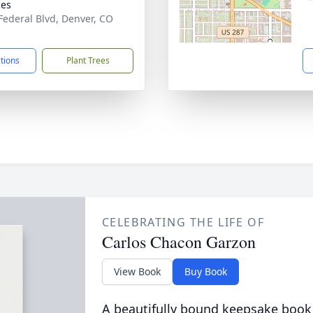
ces
Federal Blvd, Denver, CO
1
ctions
Plant Trees
CELEBRATING THE LIFE OF
Carlos Chacon Garzon
View Book
Buy Book
A beautifully bound keepsake book