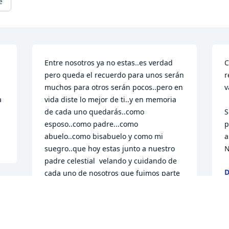
e
Entre nosotros ya no estas..es verdad 
C
pero queda el recuerdo para unos serán 
r
muchos para otros serán pocos..pero en 
v
 
vida diste lo mejor de ti..y en memoria 
de cada uno quedarás..como 
S
esposo..como padre...como 
p
abuelo..como bisabuelo y como mi 
a
suegro..que hoy estas junto a nuestro 
N
padre celestial  velando y cuidando de 
D
cada uno de nosotros que fuimos parte 
de tu vida .Envío mi más sentido abrazo 
O
de pésame para que Dios sepa  aplacar 
este momento muy duro  de dolor por 
 
tan irreparable  pérdida,  en especial a 