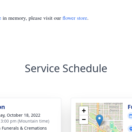
e
in memory, please visit our
flower store
.
Service Schedule
on
F
+
ay, October 18, 2022
−
- 3:00 pm (Mountain time)
a Funerals & Cremations