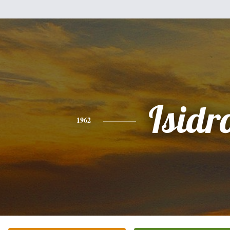
Isidr
1962