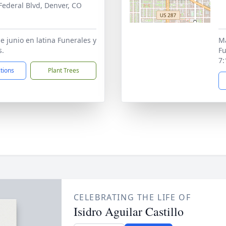
Federal Blvd, Denver, CO
1
e junio en latina Funerales y
Ma
s.
Fu
7
ctions
Plant Trees
CELEBRATING THE LIFE OF
Isidro Aguilar Castillo