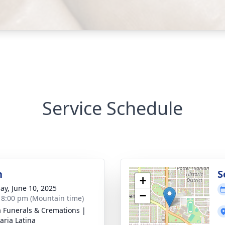
Service Schedule
n
S
+
ay, June 10, 2025
−
- 8:00 pm (Mountain time)
a Funerals & Cremations |
aria Latina