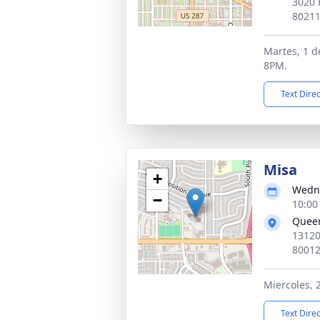
3020 
8021
Martes, 1 d
8PM.
Text Dire
Misa
+
Wedne
−
10:00
Queen
13120
8001
Miercoles, 
Text Dire