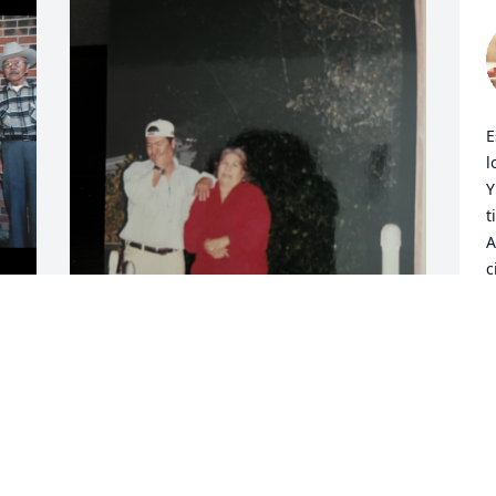
E
l
Y
t
A
c
A
¿
A
Agradecido con Dios y contigo por lo 
S
momentos en los que estuviste 
 
conmigo. Mario fraire

Si por tu sangre preciosa le as redimido 