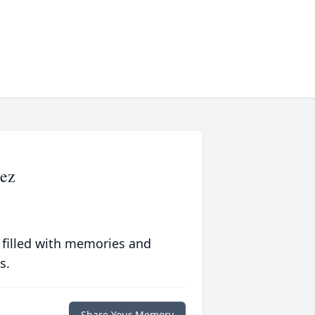
dez
 filled with memories and
s.
Share Your Memory