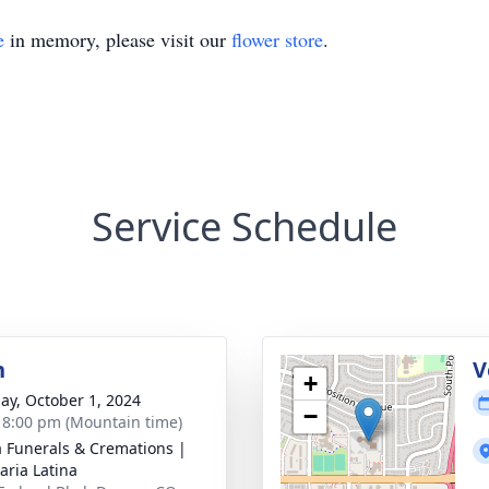
e
in memory, please visit our
flower store
.
Service Schedule
n
V
+
ay, October 1, 2024
−
- 8:00 pm (Mountain time)
a Funerals & Cremations |
aria Latina