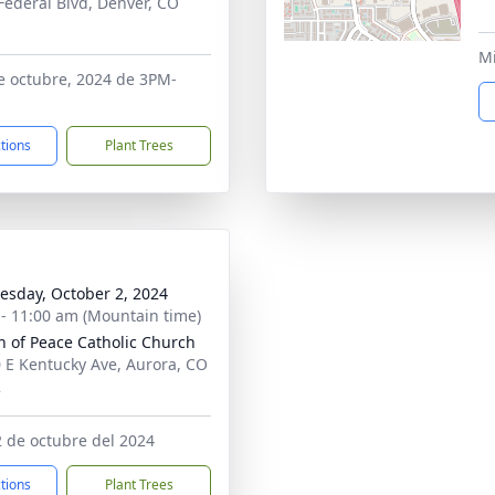
Federal Blvd, Denver, CO
1
Mi
e octubre, 2024 de 3PM-
ctions
Plant Trees
sday, October 2, 2024
 - 11:00 am (Mountain time)
 of Peace Catholic Church
 E Kentucky Ave, Aurora, CO
2
2 de octubre del 2024
ctions
Plant Trees