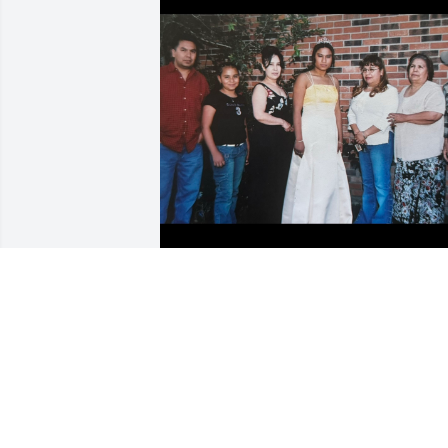
Dale Señor el descanso eterno, y luzca 
para élla la luz perpetua.

Que por Tu infinita misericordia el alma
de María sierra y de todos los fieles 
difuntos, descansen en paz. Así sea 🙏🏻