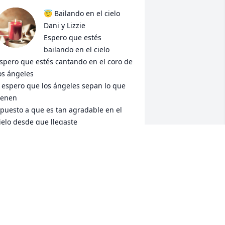
😇 Bailando en el cielo 
Dani y Lizzie 

Espero que estés 
bailando en el cielo

spero que estés cantando en el coro de 
os ángeles

 espero que los ángeles sepan lo que 
ienen

puesto a que es tan agradable en el 
ielo desde que llegaste

sí que dime, ¿qué haces en el cielo?

Tus días están llenos de amor y luz? 😇
.F.
ep 29, 2024