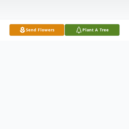
Send Flowers
Plant A Tree
Obituary
Con profundo dolor, anunciamos el
fallecimiento de Marlon Alberto Tercero