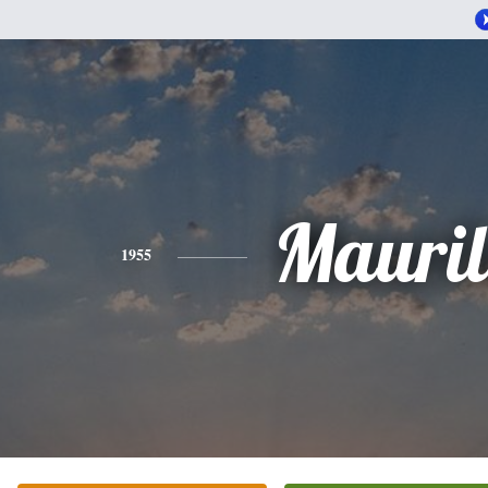
Mauril
1955