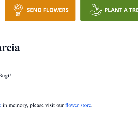
SEND FLOWERS
PLANT A TR
rcia
Bugi!
e
in memory, please visit our
flower store
.