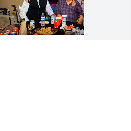
racias por estos dos gran hombres 
ue me enseñaron mucho, los extraño 
ucho :(
LEX
ug 08, 2024