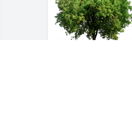
Najat and Sunanda has purchased Eco
Friendly Memorial Trees for Maurilio 
Lopez Garcia
NAJAT AND SUNANDA
Aug 15, 2024