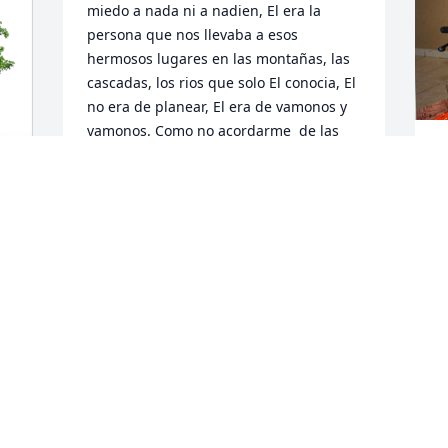
miedo a nada ni a nadien, El era la 
persona que nos llevaba a esos 
hermosos lugares en las montañas, las 
cascadas, los rios que solo El conocia, El 
no era de planear, El era de vamonos y 
vamonos. Como no acordarme  de las 
navidadez, cuando con un solo regalo 
G
heramos felices porque no 
q
necesitabamos mas. Para nosotros el 
m
estar juntos como familia era nuestro 
-
A
regalo.Tantos y tantos bonitos recuerdos 
A
que los voy a llevar siempre en mi 
corazon. Gracias tio! Que descanze en 
paz.
NORMA
Aug 09, 2024