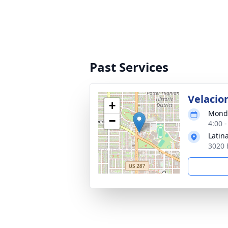
Past Services
Velacio
+
Monda
−
4:00 
Latin
3020 